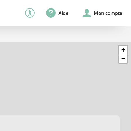
Aide
Mon compte
+
−