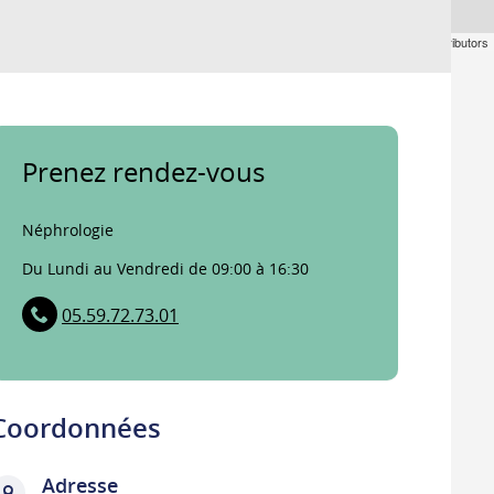
Leaflet
| ©
OpenStreetMap
contributors
Prenez rendez-vous
Néphrologie
Du Lundi au Vendredi de 09:00 à 16:30
05.59.72.73.01
Coordonnées
Adresse