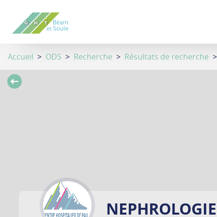
Aller
au
contenu
principal
Accueil
>
ODS
>
Recherche
>
Résultats de recherche
>
NEPHROLOGIE