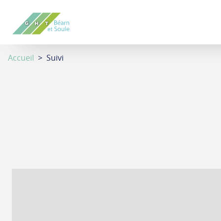
Aller
au
contenu
principal
Accueil
> Suivi